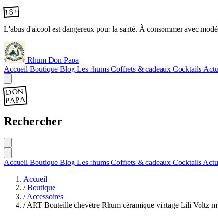
18+
L'abus d'alcool est dangereux pour la santé. À consommer avec modér
Rhum Don Papa
Accueil
Boutique
Blog
Les rhums
Coffrets & cadeaux
Cocktails
Actu
DON
PAPA
Rechercher
Accueil
Boutique
Blog
Les rhums
Coffrets & cadeaux
Cocktails
Actu
Accueil
/
Boutique
/
Accessoires
/
ART Bouteille chevêtre Rhum céramique vintage Lili Voltz m