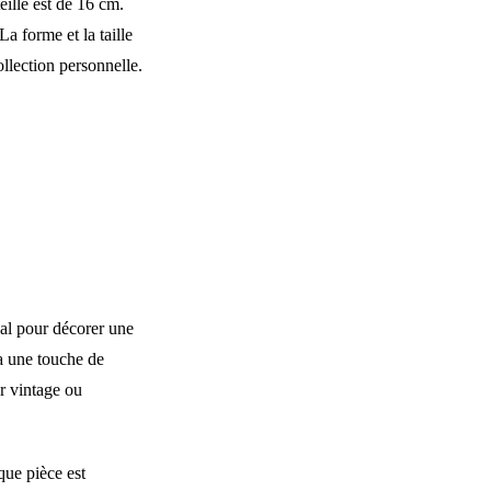
eille est de 16 cm.
La forme et la taille
ollection personnelle.
éal pour décorer une
a une touche de
or vintage ou
que pièce est