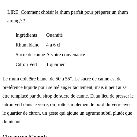
LIRE
Comment choisir le rhum parfait pour préparer un rhum
arrangé ?
Ingrédients
Quantité
Rhum blanc
4 à 6 cl
Sucre de canne
À votre convenance
Citron Vert
1 quartier
Le rhum doit être blanc, de 50 à 55°. Le sucre de canne est de
préférence liquide pour se mélanger facilement, mais il peut aussi
être remplacé par du sirop de sucre de canne. Et au lieu de presser le
citron vert dans le verre, on frotte simplement le bord du verre avec
le quartier de citron, un geste qui ajoute un agrume subtil plutôt que
dominant.
Chacun son ti’ punch