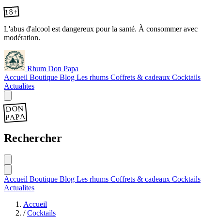
18+
L'abus d'alcool est dangereux pour la santé. À consommer avec
modération.
Rhum Don Papa
Accueil
Boutique
Blog
Les rhums
Coffrets & cadeaux
Cocktails
Actualites
DON
PAPA
Rechercher
Accueil
Boutique
Blog
Les rhums
Coffrets & cadeaux
Cocktails
Actualites
Accueil
/
Cocktails